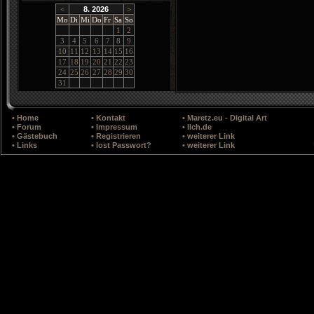
<
8. 2026
>
Mo
Di
Mi
Do
Fr
Sa
So
1
2
3
4
5
6
7
8
9
10
11
12
13
14
15
16
17
18
19
20
21
22
23
24
25
26
27
28
29
30
31
• Home
• Kontakt
• Maretz.eu - Digital Art
• Forum
• Impressum
• Ilch.de
• Gästebuch
• Registrieren
• weiterer Link
• Links
• lost Passwort?
• weiterer Link