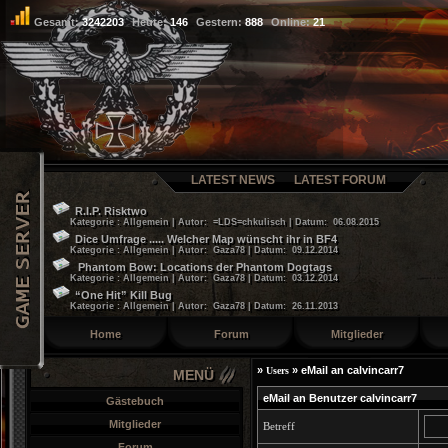
Gesamt:
3242203
Heute:
146
Gestern:
888
Online:
21
LATEST NEWS
LATEST FORUM
R.I.P. Risktwo
Kategorie : Allgemein | Autor: =LDS=chkulisch | Datum: 06.08.2015
Dice Umfrage ..... Welcher Map wünscht ihr in BF4
Kategorie : Allgemein | Autor: Gaza78 | Datum: 09.12.2014
Phantom Bow: Locations der Phantom Dogtags
Kategorie : Allgemein | Autor: Gaza78 | Datum: 03.12.2014
“One Hit” Kill Bug
Kategorie : Allgemein | Autor: Gaza78 | Datum: 26.11.2013
Home
Forum
Mitglieder
»
»
eMail an calvincarr7
Users
MENÜ
eMail an Benutzer calvincarr7
Gästebuch
Mitglieder
Betreff
Forum