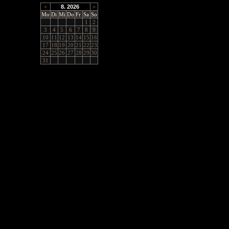
<
8. 2026
>
Mo
Di
Mi
Do
Fr
Sa
So
1
2
3
4
5
6
7
8
9
10
11
12
13
14
15
16
17
18
19
20
21
22
23
24
25
26
27
28
29
30
31