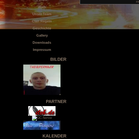
z
Wars
Unser Team
Clan Regeln
Geschichte
Gallery
Downloads
Impressum
BILDER
PARTNER
KALENDER