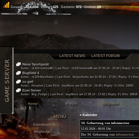
Gesamt:
3241594
Heute:
425
Gestern:
972
Online:
29
LATEST NEWS
LATEST FORUM
Neue Sportgerät
Autor: =LDS=online88 | Last Post: =LDS=online88 am 27.05.14 - 15:24 | Reply: 6 | H
Bugfield 4
Autor: =LDS=BoxSveni | Last Post: Sniperkulle am 21.05.14 - 17:52 | Reply: 5 | Hits
zu geil
Autor: Hooples | Last Post: kopfkino am 21.05.14 - 16:45 | Reply: 3 | Hits: 18351
Euer Server
Autor: Big_Fudge | Last Post: kopfkino am 17.05.14 - 17:02 | Reply: 9 | Hits: 18518
Home
Forum
Mitglieder
» Kalender
MENÜ
34. Geburtstag von infonnorton
Gästebuch
12.02.2026 - 00:01 Uhr
Mitglieder
Der 34. Geburtstag von
infonnorton
Forum