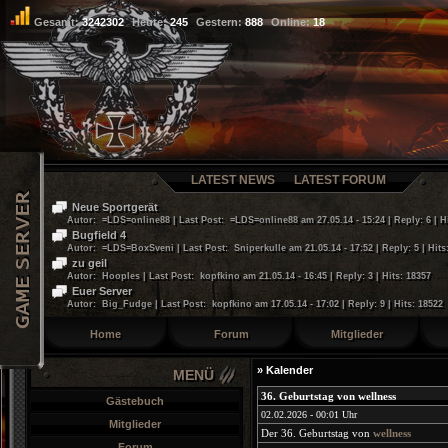
Gesamt:
3242302
Heute:
245
Gestern:
888
Online:
18
LATEST NEWS
LATEST FORUM
Neue Sportgerät
Autor: =LDS=online88 | Last Post: =LDS=online88 am 27.05.14 - 15:24 | Reply: 6 | H
Bugfield 4
Autor: =LDS=BoxSveni | Last Post: Sniperkulle am 21.05.14 - 17:52 | Reply: 5 | Hits
zu geil
Autor: Hooples | Last Post: kopfkino am 21.05.14 - 16:45 | Reply: 3 | Hits: 18357
Euer Server
Autor: Big_Fudge | Last Post: kopfkino am 17.05.14 - 17:02 | Reply: 9 | Hits: 18522
Home
Forum
Mitglieder
» Kalender
MENÜ
36. Geburtstag von wellness
Gästebuch
02.02.2026 - 00:01 Uhr
Mitglieder
Der 36. Geburtstag von
wellness
Forum