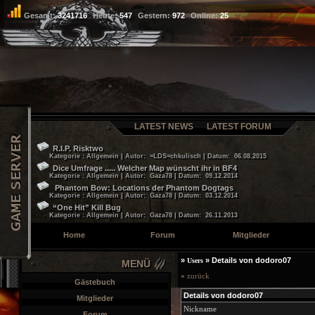
Gesamt:
3241716
Heute:
547
Gestern:
972
Online:
25
LATEST NEWS
LATEST FORUM
R.I.P. Risktwo
Kategorie : Allgemein | Autor: =LDS=chkulisch | Datum: 06.08.2015
Dice Umfrage ..... Welcher Map wünscht ihr in BF4
Kategorie : Allgemein | Autor: Gaza78 | Datum: 09.12.2014
Phantom Bow: Locations der Phantom Dogtags
Kategorie : Allgemein | Autor: Gaza78 | Datum: 03.12.2014
“One Hit” Kill Bug
Kategorie : Allgemein | Autor: Gaza78 | Datum: 26.11.2013
Home
Forum
Mitglieder
»
»
Details von dodoro07
Users
MENÜ
«
zurück
Gästebuch
Details von dodoro07
Mitglieder
Nickname
Forum