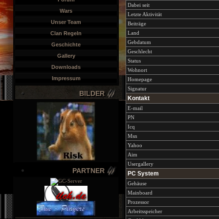
Dabei seit
Wars
Letzte Aktivität
Unser Team
Beiträge
Land
Clan Regeln
Gebdatum
Geschichte
Geschlecht
Gallery
Status
Downloads
Wohnort
Impressum
Homepage
Signatur
BILDER
Kontakt
E-mail
PN
Icq
Msn
Yahoo
Aim
Usergallery
PARTNER
PC System
Gehäuse
Mainboard
Prozessor
Arbeitsspeicher