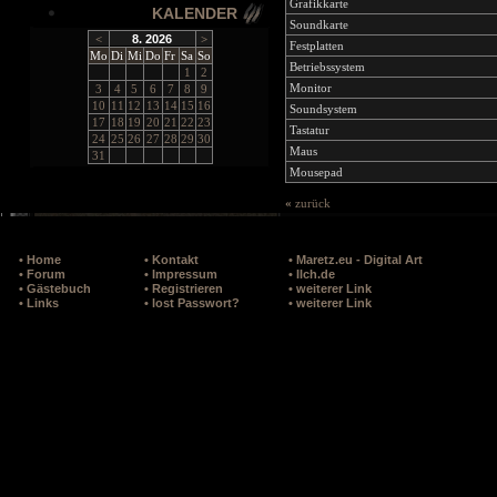
Grafikkarte
KALENDER
Soundkarte
<
8. 2026
>
Festplatten
Mo
Di
Mi
Do
Fr
Sa
So
Betriebssystem
1
2
Monitor
3
4
5
6
7
8
9
10
11
12
13
14
15
16
Soundsystem
17
18
19
20
21
22
23
Tastatur
24
25
26
27
28
29
30
Maus
31
Mousepad
«
zurück
• Home
• Kontakt
• Maretz.eu - Digital Art
• Forum
• Impressum
• Ilch.de
• Gästebuch
• Registrieren
• weiterer Link
• Links
• lost Passwort?
• weiterer Link