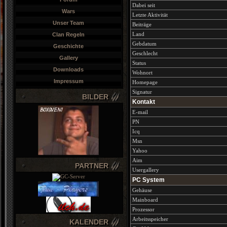
Dabei seit
Wars
Letzte Aktivität
Unser Team
Beiträge
Land
Clan Regeln
Gebdatum
Geschichte
Geschlecht
Gallery
Status
Downloads
Wohnort
Impressum
Homepage
Signatur
BILDER
Kontakt
E-mail
PN
Icq
Msn
Yahoo
Aim
PARTNER
Usergallery
PC System
Gehäuse
Mainboard
Prozessor
Arbeitsspeicher
KALENDER