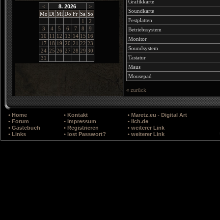
Grafikkarte
<
8. 2026
>
Soundkarte
Mo
Di
Mi
Do
Fr
Sa
So
Festplatten
1
2
3
4
5
6
7
8
9
Betriebssystem
10
11
12
13
14
15
16
Monitor
17
18
19
20
21
22
23
Soundsystem
24
25
26
27
28
29
30
Tastatur
31
Maus
Mousepad
«
zurück
• Home
• Kontakt
• Maretz.eu - Digital Art
• Forum
• Impressum
• Ilch.de
• Gästebuch
• Registrieren
• weiterer Link
• Links
• lost Passwort?
• weiterer Link