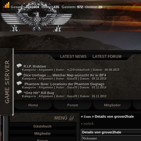
Gesamt:
3241604
Heute:
435
Gestern:
972
Online:
26
LATEST NEWS
LATEST FORUM
R.I.P. Risktwo
Kategorie : Allgemein | Autor: =LDS=chkulisch | Datum: 06.08.2015
Dice Umfrage ..... Welcher Map wünscht ihr in BF4
Kategorie : Allgemein | Autor: Gaza78 | Datum: 09.12.2014
Phantom Bow: Locations der Phantom Dogtags
Kategorie : Allgemein | Autor: Gaza78 | Datum: 03.12.2014
“One Hit” Kill Bug
Kategorie : Allgemein | Autor: Gaza78 | Datum: 26.11.2013
Home
Forum
Mitglieder
»
»
Details von grover2hale
Users
MENÜ
«
zurück
Gästebuch
Details von grover2hale
Mitglieder
Nickname
Forum